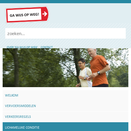
OVER 'GA WIJS OP WEG'
CONTACT
WELKOM
VERVOERSMIDDELEN
VERKEERSREGELS
LICHAMELIJKE CONDITIE