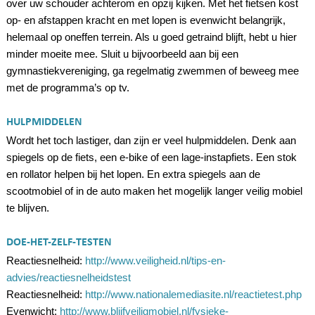
over uw schouder achterom en opzij kijken. Met het fietsen kost
op- en afstappen kracht en met lopen is evenwicht belangrijk,
helemaal op oneffen terrein. Als u goed getraind blijft, hebt u hier
minder moeite mee. Sluit u bijvoorbeeld aan bij een
gymnastiekvereniging, ga regelmatig zwemmen of beweeg mee
met de programma’s op tv.
HULPMIDDELEN
Wordt het toch lastiger, dan zijn er veel hulpmiddelen. Denk aan
spiegels op de fiets, een e-bike of een lage-instapfiets. Een stok
en rollator helpen bij het lopen. En extra spiegels aan de
scootmobiel of in de auto maken het mogelijk langer veilig mobiel
te blijven.
DOE-HET-ZELF-TESTEN
Reactiesnelheid:
http://www.veiligheid.nl/tips-en-
advies/reactiesnelheidstest
Reactiesnelheid:
http://www.nationalemediasite.nl/reactietest.php
Evenwicht:
http://www.blijfveiligmobiel.nl/fysieke-